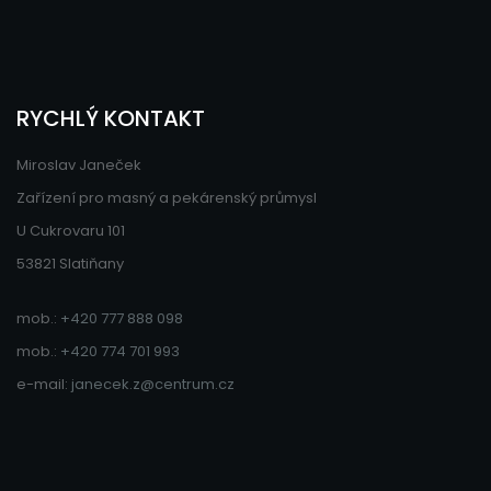
RYCHLÝ KONTAKT
Miroslav Janeček
Zařízení pro masný a pekárenský průmysl
U Cukrovaru 101
53821 Slatiňany
mob.:
+420 777 888 098
mob.:
+420 774 701 993
e-mail:
janecek.z@centrum.cz